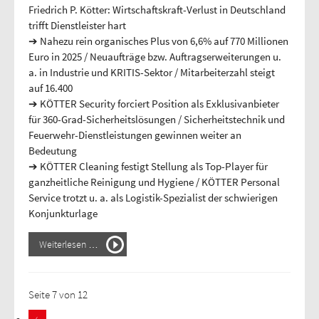
Friedrich P. Kötter: Wirtschaftskraft-Verlust in Deutschland
trifft Dienstleister hart
➔ Nahezu rein organisches Plus von 6,6% auf 770 Millionen
Euro in 2025 / Neuaufträge bzw. Auftragserweiterungen u.
a. in Industrie und KRITIS-Sektor / Mitarbeiterzahl steigt
auf 16.400
➔ KÖTTER Security forciert Position als Exklusivanbieter
für 360-Grad-Sicherheitslösungen / Sicherheitstechnik und
Feuerwehr-Dienstleistungen gewinnen weiter an
Bedeutung
➔ KÖTTER Cleaning festigt Stellung als Top-Player für
ganzheitliche Reinigung und Hygiene / KÖTTER Personal
Service trotzt u. a. als Logistik-Spezialist der schwierigen
Konjunkturlage
Weiterlesen …
Seite 7 von 12