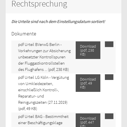
Rechtsprechung
Die Urteile sind nach dem Einstellungsdatum sortiert!
Dokumente
pdf
Urteil BVerwG Berlin -
Download
(
pdf,
238
Vorkehrungen zur Absicherung
KB
)
unbesetzter Kontrollspuren
der Fluggastkontrollstellen
des Flughafens ...
(pdf, 238 KB)
pdf
Urteil LG Köln - Vergütung
Download
(
pdf,
49
von Umkleidezeiten,
KB
)
einschließlich Kontroll-,
Reparatur- und
Reinigungszeiten (27.11.2019)
(pdf, 49 KB)
pdf
Urteil BAG - Bestimmtheit
Download
(
pdf,
447
einer Beschäftigungsklage
KB
)