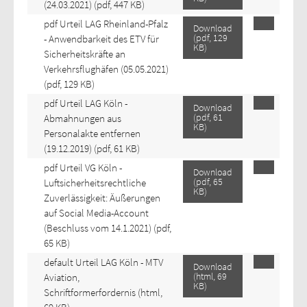
(24.03.2021)
(pdf, 447 KB)
pdf
Urteil LAG Rheinland-Pfalz
Download
(
pdf,
129
- Anwendbarkeit des ETV für
KB
)
Sicherheitskräfte an
Verkehrsflughäfen (05.05.2021)
(pdf, 129 KB)
pdf
Urteil LAG Köln -
Download
(
pdf,
61
Abmahnungen aus
KB
)
Personalakte entfernen
(19.12.2019)
(pdf, 61 KB)
pdf
Urteil VG Köln -
Download
(
pdf,
65
Luftsicherheitsrechtliche
KB
)
Zuverlässigkeit: Äußerungen
auf Social Media-Account
(Beschluss vom 14.1.2021)
(pdf,
65 KB)
default
Urteil LAG Köln - MTV
Download
(
html,
69
Aviation,
KB
)
Schriftformerfordernis
(html,