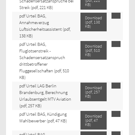
(
pdf,
221
Schadensersatzansprüche bei
KB
)
Streik
(pdf, 221 KB)
pdf
Urteil BAG,
Download
(
pdf,
138
Annahmeverzug
KB
)
Luftsicherheitsassistent
(pdf,
138 KB)
pdf
Urteil BAG,
Download
(
pdf,
510
Fluglotsenstreik -
KB
)
Schadensersatzanspruch
drittbetroffener
Fluggesellschaften
(pdf, 510
KB)
pdf
Urteil LAG Berlin
Download
(
pdf,
257
Brandenburg, Berechnung
KB
)
Urlaubsentgelt MTV Aviation
(pdf, 257 KB)
pdf
Urteil BAG, Kündigung
Download
(
pdf,
47
Wahlbewerber
(pdf, 47 KB)
KB
)
pdf
Urteil BAG,