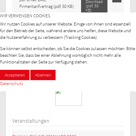
Download
(
pdf,
50
Firmentarifvertrag
(pdf, 50 KB)
KB
)
WIR VERWENDEN COOKIES
pdf
Urteil BAG,
Download
Wir nutzen Cookies auf unserer Website. Einige von ihnen sind essenziell
(
pdf,
50
Verweisungsklausel
(pdf, 50 KB)
für den Betrieb der Seite, während andere uns helfen, diese Website und
KB
)
die Nutzererfahrung zu verbessern (Tracking Cookies).
pdf
Urteil BAG,
Download
(
pdf,
96
Reinigungspauschale
(pdf, 96
Sie können selbst entscheiden, ob Sie die Cookies zulassen möchten. Bitte
KB
)
KB)
beachten Sie, dass bei einer Ablehnung womöglich nicht mehr alle
Funktionalitäten der Seite zur Verfügung stehen.
1
2
Akzeptieren
Ablehnen
»
Datenschutz
Veranstaltungen