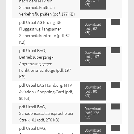
(
pdf,
177
nach dem MTV für
KB
)
Sicherheitskräfte an
Verkehrsflughäfen
(pdf, 177 KB)
pdf
Urteil AG Erding, SE
Download
(
pdf,
62
Fluggast wg. langsamer
KB
)
Sicherheitskontrolle
(pdf, 62
KB)
pdf
Urteil BAG,
Download
(
pdf,
197
Betriebsübergang -
KB
)
Abgrenzung gegen
Funktionsnachfolge
(pdf, 197
KB)
pdf
Urteil LAG Hamburg, MTV
Download
(
pdf,
90
Aviation / Shopping-Card
(pdf,
KB
)
90 KB)
pdf
Urteil BAG,
Download
(
pdf,
276
Schadensersatzansprüche bei
KB
)
Streik_01
(pdf, 276 KB)
pdf
Urteil BAG,
Download