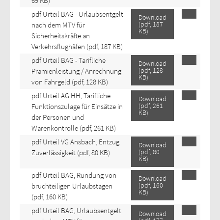
69 KB)
pdf
Urteil BAG - Urlaubsentgelt
Download
(
pdf,
187
nach dem MTV für
KB
)
Sicherheitskräfte an
Verkehrsflughäfen
(pdf, 187 KB)
pdf
Urteil BAG - Tarifliche
Download
(
pdf,
128
Prämienleistung / Anrechnung
KB
)
von Fahrgeld
(pdf, 128 KB)
pdf
Urteil AG HH, Tarifliche
Download
(
pdf,
261
Funktionszulage für Einsätze in
KB
)
der Personen und
Warenkontrolle
(pdf, 261 KB)
pdf
Urteil VG Ansbach, Entzug
Download
(
pdf,
80
Zuverlässigkeit
(pdf, 80 KB)
KB
)
pdf
Urteil BAG, Rundung von
Download
(
pdf,
160
bruchteiligen Urlaubstagen
KB
)
(pdf, 160 KB)
pdf
Urteil BAG, Urlaubsentgelt
Download