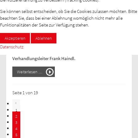
begründeten die beiden Gewerkschaften und der
Arbeitgeberverband ihre gegenseitigen Forderungen für die
Sie können selbst entscheiden, ob Sie die Cookies zulassen möchten. Bitte
aktuelle Tarifrunde. Die Arbeitgeberseite stellte fest, dass
beachten Sie, dass bei einer Ablehnung womöglich nicht mehr alle
das Forderungspaket von ver.di und dbb tarifunion
Funktionalitäten der Seite zur Verfügung stehen.
insgesamt für die im BDLS engagierten Unternehmen eine
Mehrbelastung von rund einer Viertelmilliarde Euro für das
Akzeptieren
Ablehnen
Jahr 2024 bedeutet. „Diese Mehrbelastungen sind für die
Datenschutz
Unternehmen in der Luftsicherheit nicht zu stemmen“, so
Verhandlungsleiter Frank Haindl.
Weiterlesen …
Seite 1 von 19
1
2
3
4
5