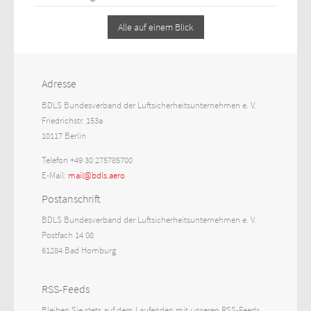
Alle auf einem Blick
Adresse
BDLS Bundesverband der Luftsicherheitsunternehmen e. V.
Friedrichstr. 153a
10117 Berlin
Telefon +49 30 275785700
E-Mail:
mail@bdls.aero
Postanschrift
BDLS Bundesverband der Luftsicherheitsunternehmen e. V.
Postfach 14 08
61284 Bad Homburg
RSS-Feeds
Bleiben Sie stets auf dem Laufenden mit unseren RSS-Feeds.