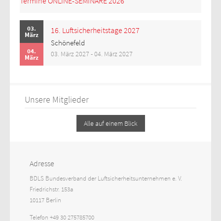
Termine ONLINE-SEMINARE 2026
03.
16. Luftsicherheitstage 2027
März
Schönefeld
04.
03. März 2027 - 04. März 2027
März
Unsere Mitglieder
Alle auf einem Blick
Adresse
BDLS Bundesverband der Luftsicherheitsunternehmen e. V.
Friedrichstr. 153a
10117 Berlin
Telefon +49 30 275785700