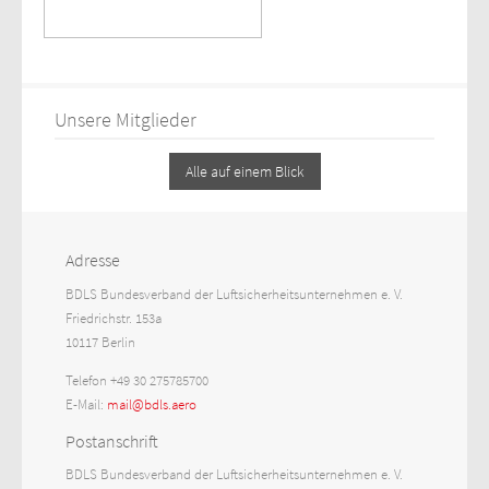
Unsere Mitglieder
Alle auf einem Blick
Adresse
BDLS Bundesverband der Luftsicherheitsunternehmen e. V.
Friedrichstr. 153a
10117 Berlin
Telefon +49 30 275785700
E-Mail:
mail@bdls.aero
Postanschrift
BDLS Bundesverband der Luftsicherheitsunternehmen e. V.