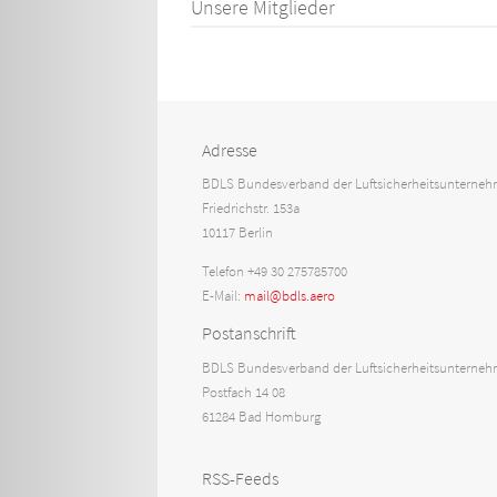
Unsere Mitglieder
Adresse
BDLS Bundesverband der Luftsicherheitsunternehm
Friedrichstr. 153a
10117 Berlin
Telefon +49 30 275785700
E-Mail:
mail@bdls.aero
Postanschrift
BDLS Bundesverband der Luftsicherheitsunternehm
Postfach 14 08
61284 Bad Homburg
RSS-Feeds