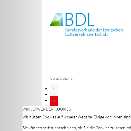
Seite 1 von 8
1
2
3
WIR VERWENDEN COOKIES
4
Wir nutzen Cookies auf unserer Website. Einige von ihnen sind
5
6
Sie können selbst entscheiden, ob Sie die Cookies zulassen m
7