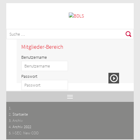
Mitglieder-Bereich
Benutzername
Passwort
Startseite
Archiv
Archiv 2022
I-SEC: New COO