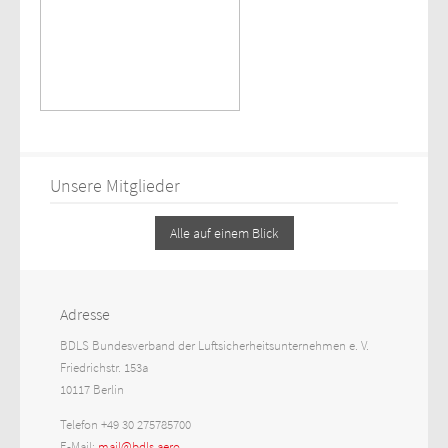
Unsere Mitglieder
Alle auf einem Blick
Adresse
BDLS Bundesverband der Luftsicherheitsunternehmen e. V.
Friedrichstr. 153a
10117 Berlin
Telefon +49 30 275785700
E-Mail:
mail@bdls.aero