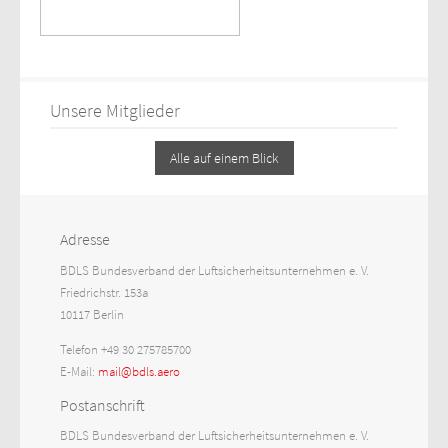
Unsere Mitglieder
Alle auf einem Blick
Adresse
BDLS Bundesverband der Luftsicherheitsunternehmen e. V.
Friedrichstr. 153a
10117 Berlin
Telefon +49 30 275785700
E-Mail:
mail@bdls.aero
Postanschrift
BDLS Bundesverband der Luftsicherheitsunternehmen e. V.