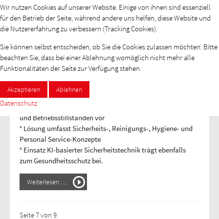
Wir nutzen Cookies auf unserer Website. Einige von ihnen sind essenziell
für den Betrieb der Seite, während andere uns helfen, diese Website und
die Nutzererfahrung zu verbessern (Tracking Cookies).
Unternehmenseigene Teststationen
schaffen Schutz gegen Corona
Sie können selbst entscheiden, ob Sie die Cookies zulassen möchten. Bitte
beachten Sie, dass bei einer Ablehnung womöglich nicht mehr alle
Mitglieder-Pressemitteilung
Funktionalitäten der Seite zur Verfügung stehen.
KÖTTER Unternehmensgruppe und 21Dx mit neuer
Akzeptieren
Ablehnen
Partnerschaft am Markt
Datenschutz
° „KÖTTER Pandemic Solutions“ beugen Produktionsstopps
und Betriebsstillständen vor
° Lösung umfasst Sicherheits-, Reinigungs-, Hygiene- und
Personal Service-Konzepte
° Einsatz KI-basierter Sicherheitstechnik trägt ebenfalls
zum Gesundheitsschutz bei.
Weiterlesen …
Seite 7 von 9