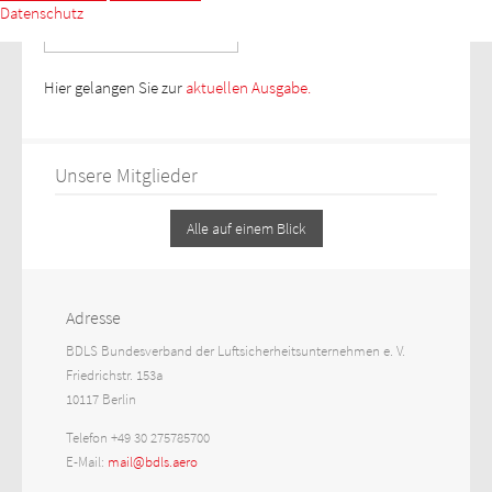
Datenschutz
Hier gelangen Sie zur
aktuellen Ausgabe.
Unsere Mitglieder
Alle auf einem Blick
Adresse
BDLS Bundesverband der Luftsicherheitsunternehmen e. V.
Friedrichstr. 153a
10117 Berlin
Telefon +49 30 275785700
E-Mail:
mail@bdls.aero